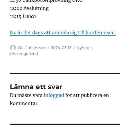
12:00 Avslutning
12:15
Lunch
Nu är det dags att anmäla sig till konferensen.
Författare
Publicerat
Kategorier
Ola Johansson
2024-03-13
Nyheter
,
den
Uncategorized
Lämna ett svar
Du måste vara
inloggad
för att publicera en
kommentar.