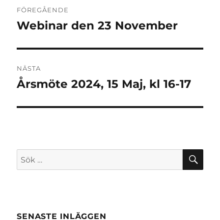
Inläggsnavigering
FÖREGÅENDE
Webinar den 23 November
Föregående
inlägg:
NÄSTA
Årsmöte 2024, 15 Maj, kl 16-17
Nästa
inlägg:
SÖ
Sök
efter:
SENASTE INLÄGGEN