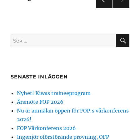
2
–
FÖR
för
4
EGÅ
april
END
inlägg
E
2017
SIDA
SÖ
Sök
efter:
SENASTE INLÄGGEN
Nyhet! Kiwas traineeprogram
Årsmöte FOP 2026
Nu är anmälan öppen för FOP:s vårkonferens
2026!
FOP Vårkonferens 2026
Ingenjör oförstörande provning, OFP