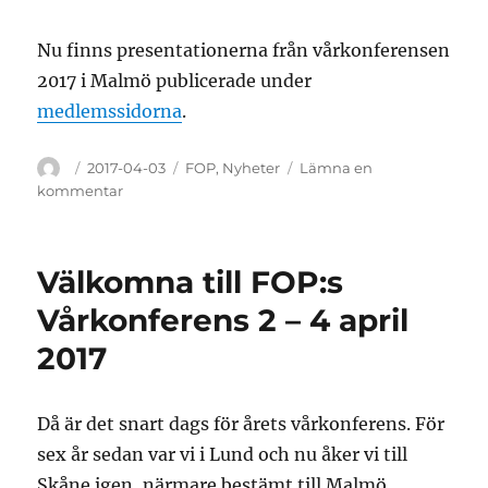
Nu finns presentationerna från vårkonferensen
2017 i Malmö publicerade under
medlemssidorna
.
Författare
Publicerat
Kategorier
2017-04-03
FOP
,
Nyheter
Lämna en
den
till
kommentar
Presentationer
från
FOP:s
Välkomna till FOP:s
vårkonferens
2017
Vårkonferens 2 – 4 april
i
2017
Malmö
Då är det snart dags för årets vårkonferens. För
sex år sedan var vi i Lund och nu åker vi till
Skåne igen, närmare bestämt till Malmö.