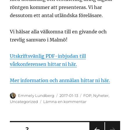
röntgen kommer att presenteras. Vi har
dessutom ett antal utländska föreläsare.
Vi hälsar alla välkomna till en givande och
trevlig samvaro i Malmö!
Utskriftsvänlig PDF-inbjudan till
vårkonferensen hittar ni här.
Mer information och anmälan hittar ni här.
Författare
Publicerat
Kategorier
Emmely Lundberg
2017-01-13
FOP
,
Nyheter
,
den
till
Uncategorized
Lämna en kommentar
Välkomna
till
FOP:s
Vårkonferens
Sidnumrering
SIDA
2