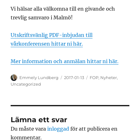
Vi hälsar alla välkomna till en givande och
trevlig samvaro i Malmö!
Utskriftsvänlig PDF-inbjudan till
vårkonferensen hittar ni här.
Mer information och anmälan hittar ni här.
Författare
Publicerat
Kategorier
Emmely Lundberg
2017-01-13
FOP
,
Nyheter
,
den
Uncategorized
Lämna ett svar
Du måste vara
inloggad
för att publicera en
kommentar.