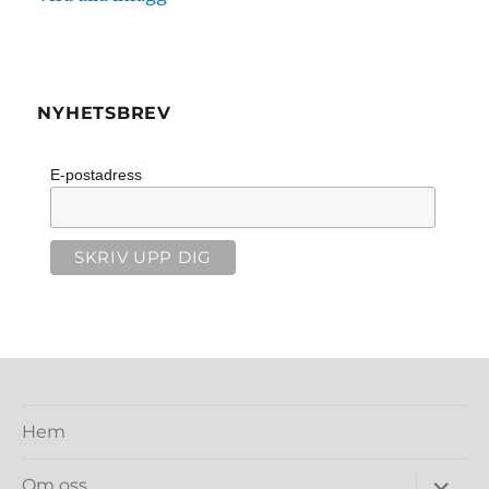
NYHETSBREV
E-postadress
Hem
expand
Om oss