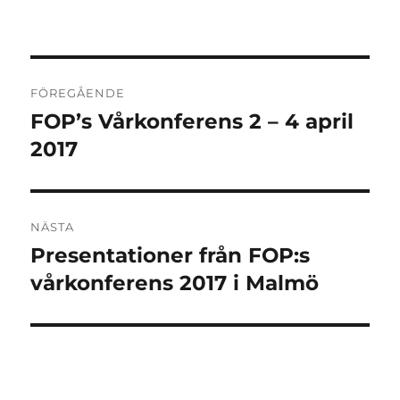
Inläggsnavigering
FÖREGÅENDE
FOP’s Vårkonferens 2 – 4 april
Föregående
inlägg:
2017
NÄSTA
Presentationer från FOP:s
Nästa
inlägg:
vårkonferens 2017 i Malmö