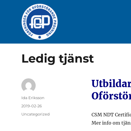
Ledig tjänst
Utbilda
Oförstö
Författare
Ida Eriksson
Publicerat
2019-02-26
den
Kategorier
Uncategorized
CSM NDT Certific
Mer info om tjän