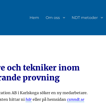
Hem
Om oss
NDT metoder
re och tekniker inom
rande provning
ation AB i Karlskoga söker en ny medarbetare.
sten hittar ni
här
eller på hemsidan
csmndt.se