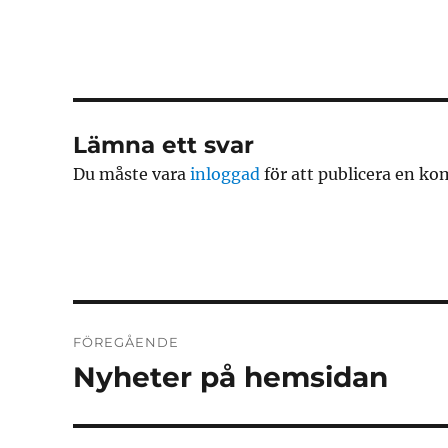
Lämna ett svar
Du måste vara
inloggad
för att publicera en k
Inläggsnavigering
FÖREGÅENDE
Nyheter på hemsidan
Föregående
inlägg: