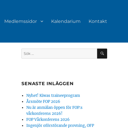
Medlemssidor
Kalendarium
Kontakt
SÖK
Sök
efter:
SENASTE INLÄGGEN
Nyhet! Kiwas traineeprogram
Årsmöte FOP 2026
Nu är anmälan öppen för FOP:s
vårkonferens 2026!
FOP Vårkonferens 2026
Ingenjör oförstörande provning, OFP