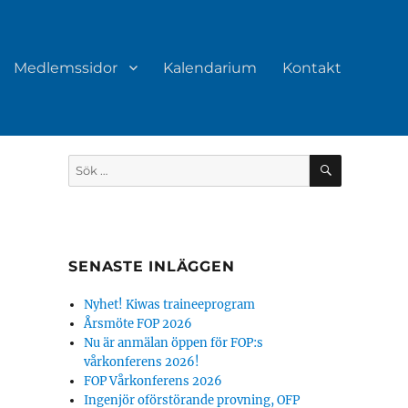
Medlemssidor
Kalendarium
Kontakt
SÖK
Sök
efter:
SENASTE INLÄGGEN
Nyhet! Kiwas traineeprogram
Årsmöte FOP 2026
Nu är anmälan öppen för FOP:s
vårkonferens 2026!
FOP Vårkonferens 2026
Ingenjör oförstörande provning, OFP