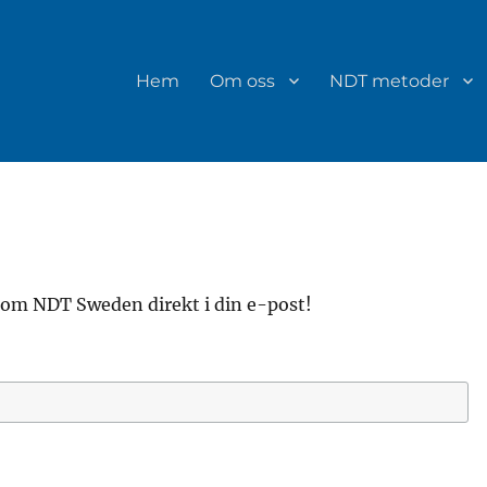
Hem
Om oss
NDT metoder
r om NDT Sweden direkt i din e-post!