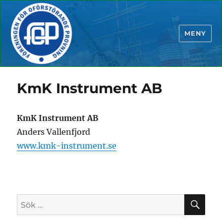
MENY
KmK Instrument AB
KmK Instrument AB
Anders Vallenfjord
www.kmk-instrument.se
SÖ
Sök
efter: