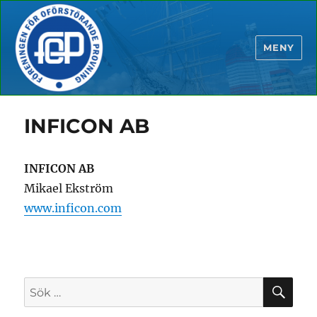
MENY
INFICON AB
INFICON AB
Mikael Ekström
www.inficon.com
SÖ
Sök
efter: